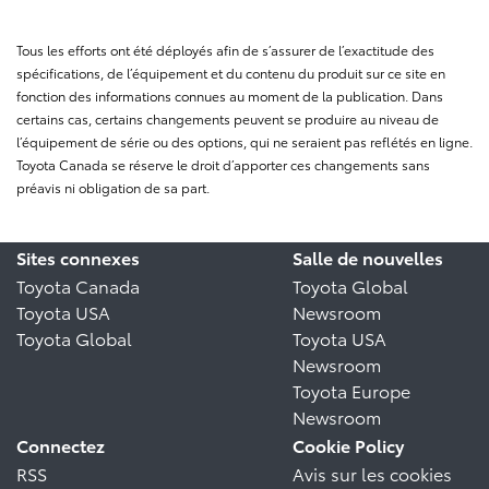
Tous les efforts ont été déployés afin de s’assurer de l’exactitude des
spécifications, de l’équipement et du contenu du produit sur ce site en
fonction des informations connues au moment de la publication. Dans
certains cas, certains changements peuvent se produire au niveau de
l’équipement de série ou des options, qui ne seraient pas reflétés en ligne.
Toyota Canada se réserve le droit d’apporter ces changements sans
préavis ni obligation de sa part.
Sites connexes
Salle de nouvelles
Toyota Canada
Toyota Global
Toyota USA
Newsroom
Toyota Global
Toyota USA
Newsroom
Toyota Europe
Newsroom
Connectez
Cookie Policy
RSS
Avis sur les cookies