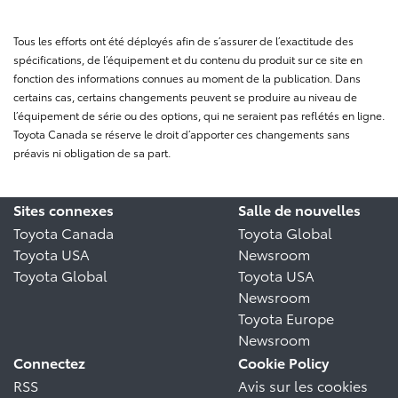
Tous les efforts ont été déployés afin de s’assurer de l’exactitude des
spécifications, de l’équipement et du contenu du produit sur ce site en
fonction des informations connues au moment de la publication. Dans
certains cas, certains changements peuvent se produire au niveau de
l’équipement de série ou des options, qui ne seraient pas reflétés en ligne.
Toyota Canada se réserve le droit d’apporter ces changements sans
préavis ni obligation de sa part.
Sites connexes
Salle de nouvelles
Toyota Canada
Toyota Global
Toyota USA
Newsroom
Toyota Global
Toyota USA
Newsroom
Toyota Europe
Newsroom
Connectez
Cookie Policy
RSS
Avis sur les cookies