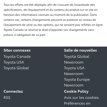
Tous les efforts ont été déployés afin de s’assurer de l’exactitude des
spécifications, de l’équipement et du contenu du produit sur ce site en
fonction des informations connues au moment de la publication. Dans
certains cas, certains changements peuvent se produire au niveau de
l’équipement de série ou des options, qui ne seraient pas reflétés en ligne.
Toyota Canada se réserve le droit d’apporter ces changements sans
préavis ni obligation de sa part.
Sites connexes
Salle de nouvelles
Toyota Canada
Toyota Global
Toyota USA
Newsroom
Toyota Global
Toyota USA
Newsroom
Toyota Europe
Newsroom
Connectez
Cookie Policy
RSS
Avis sur les cookies
Préférences en