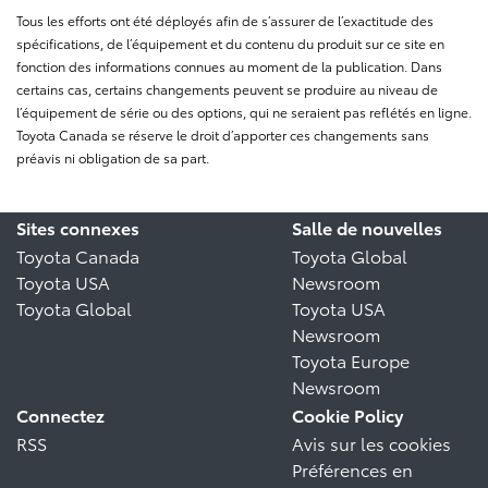
Tous les efforts ont été déployés afin de s’assurer de l’exactitude des
spécifications, de l’équipement et du contenu du produit sur ce site en
fonction des informations connues au moment de la publication. Dans
certains cas, certains changements peuvent se produire au niveau de
l’équipement de série ou des options, qui ne seraient pas reflétés en ligne.
Toyota Canada se réserve le droit d’apporter ces changements sans
préavis ni obligation de sa part.
Sites connexes
Salle de nouvelles
Toyota Canada
Toyota Global
Toyota USA
Newsroom
Toyota Global
Toyota USA
Newsroom
Toyota Europe
Newsroom
Connectez
Cookie Policy
RSS
Avis sur les cookies
Préférences en