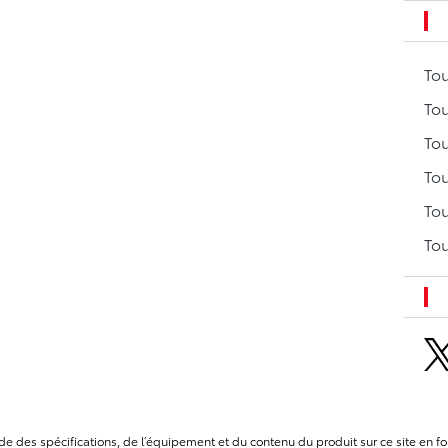
To
Tou
Tou
Tou
Tou
Tou
itude des spécifications, de l’équipement et du contenu du produit sur ce site e