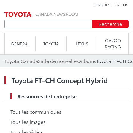
LANGUES
EN
FR
Aller au contenu
Recherche
GAZOO
GÉNÉRAL
TOYOTA
LEXUS
RACING
Toyota Canada
Salle de nouvelles
Albums
Toyota FT-CH C
Toyota FT-CH Concept Hybrid
Ressources de l'entreprise
Tous les communiqués
Tous les images
Tous les video