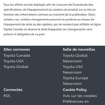
Tous les efforts ont été déployés afin de s’assurer de l’exactitude des
spécifications, de l’équipement et du contenu du produit sur ce site en
fonction des informations connues au moment de la publication. Dans
certains cas, certains changements peuvent se produire au niveau de
l’équipement de série ou des options, qui ne seraient pas reflétés en ligne.
Toyota Canada se réserve le droit d’apporter ces changements sans
préavis ni obligation de sa part.
Sites connexes
Salle de nouvelles
Toyota Canada
Toyota Global
Toyota USA
Newsroom
Toyota Global
Toyota USA
Newsroom
Toyota Europe
Newsroom
Connectez
Cookie Policy
RSS
Avis sur les cookies
Préférences en