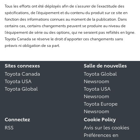
Tous les efforts ont été déployés afin de s’assurer de l’exactitude des
spécifications, de l’équipement et du contenu du produit sur ce site en
fonction des informations connues au moment de la publication. Dans
certains cas, certains changements peuvent se produire au niveau de
l’équipement de série ou des options, qui ne seraient pas reflétés en ligne.
Toyota Canada se réserve le droit d’apporter ces changements sans
préavis ni obligation de sa part.
Sites connexes
Salle de nouvelles
Toyota Canada
Toyota Global
Toyota USA
Newsroom
Toyota Global
Toyota USA
Newsroom
Toyota Europe
Newsroom
Connectez
Cookie Policy
RSS
Avis sur les cookies
Préférences en