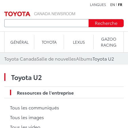
LANGUES
EN
FR
Aller au contenu
Recherche
GAZOO
GÉNÉRAL
TOYOTA
LEXUS
RACING
Toyota Canada
Salle de nouvelles
Albums
Toyota U2
Toyota U2
Ressources de l'entreprise
Tous les communiqués
Tous les images
Tous les video