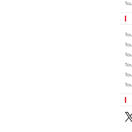
Tou
To
Tou
Tou
Tou
Tou
Tou