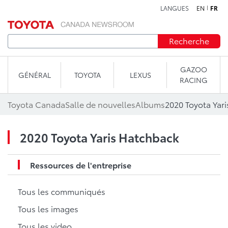
LANGUES
EN
FR
Aller au contenu
Recherche
GAZOO
GÉNÉRAL
TOYOTA
LEXUS
RACING
Toyota Canada
Salle de nouvelles
Albums
2020 Toyota Yar
2020 Toyota Yaris Hatchback
Ressources de l'entreprise
Tous les communiqués
Tous les images
Tous les video