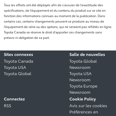
Tous les efforts ont été déployés afin de s’assurer de l’exactitude des
spécifications, de l’équipement et du contenu du produit sur ce site en
fonction des informations connues au moment de la publication. Dans
certains cas, certains changements peuvent se produire au niveau de
l’équipement de série ou des options, qui ne seraient pas reflétés en ligne.
Toyota Canada se réserve le droit d’apporter ces changements sans
préavis ni obligation de sa part.
Sites connexes
Salle de nouvelles
Toyota Canada
Toyota Global
Toyota USA
Newsroom
Toyota Global
Toyota USA
Newsroom
Toyota Europe
Newsroom
Connectez
Cookie Policy
RSS
Avis sur les cookies
Préférences en