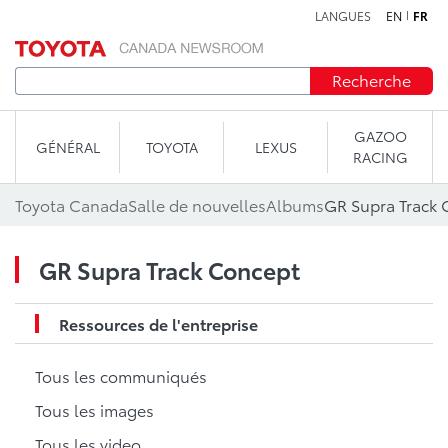
LANGUES
EN
FR
Aller au contenu
Recherche
GAZOO
GÉNÉRAL
TOYOTA
LEXUS
RACING
Toyota Canada
Salle de nouvelles
Albums
GR Supra Track
GR Supra Track Concept
Ressources de l'entreprise
Tous les communiqués
Tous les images
Tous les video