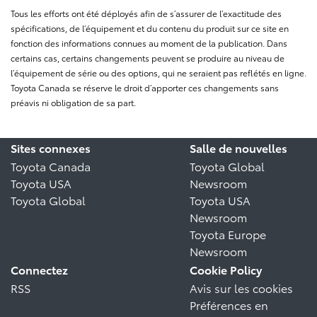
Tous les efforts ont été déployés afin de s’assurer de l’exactitude des
spécifications, de l’équipement et du contenu du produit sur ce site en
fonction des informations connues au moment de la publication. Dans
certains cas, certains changements peuvent se produire au niveau de
l’équipement de série ou des options, qui ne seraient pas reflétés en ligne.
Toyota Canada se réserve le droit d’apporter ces changements sans
préavis ni obligation de sa part.
Sites connexes
Salle de nouvelles
Toyota Canada
Toyota Global
Toyota USA
Newsroom
Toyota Global
Toyota USA
Newsroom
Toyota Europe
Newsroom
Connectez
Cookie Policy
RSS
Avis sur les cookies
Préférences en