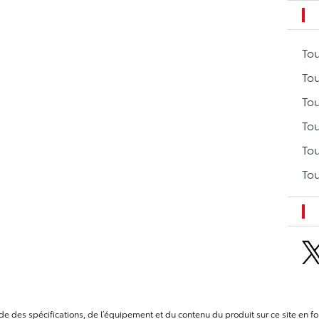
To
Tou
Tou
Tou
Tou
Tou
itude des spécifications, de l’équipement et du contenu du produit sur ce site e