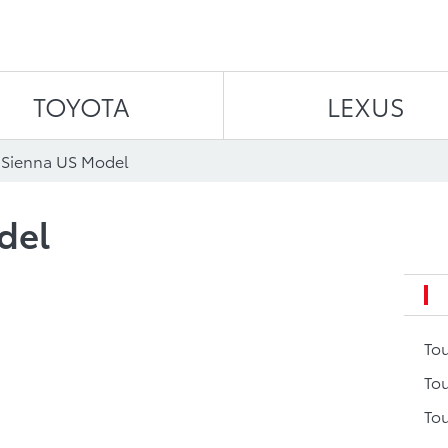
Aller au contenu
TOYOTA
LEXUS
 Sienna US Model
del
To
Tou
Tou