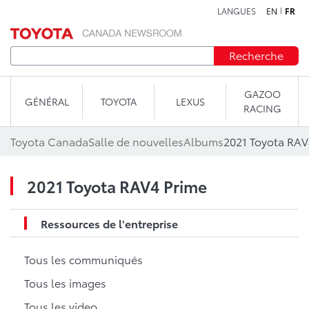
LANGUES
EN
FR
Aller au contenu
Recherche
GAZOO
GÉNÉRAL
TOYOTA
LEXUS
RACING
Toyota Canada
Salle de nouvelles
Albums
2021 Toyota RAV
2021 Toyota RAV4 Prime
Ressources de l'entreprise
Tous les communiqués
Tous les images
Tous les video