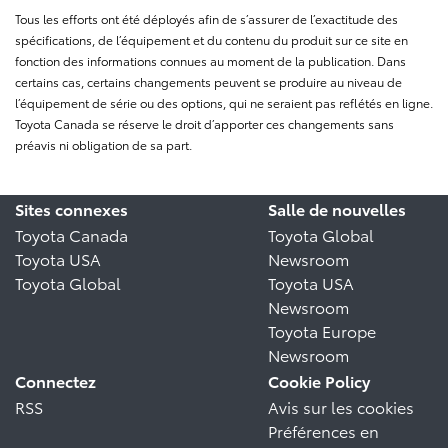
Tous les efforts ont été déployés afin de s’assurer de l’exactitude des
spécifications, de l’équipement et du contenu du produit sur ce site en
fonction des informations connues au moment de la publication. Dans
certains cas, certains changements peuvent se produire au niveau de
l’équipement de série ou des options, qui ne seraient pas reflétés en ligne.
Toyota Canada se réserve le droit d’apporter ces changements sans
préavis ni obligation de sa part.
Sites connexes
Salle de nouvelles
Toyota Canada
Toyota Global
Toyota USA
Newsroom
Toyota Global
Toyota USA
Newsroom
Toyota Europe
Newsroom
Connectez
Cookie Policy
RSS
Avis sur les cookies
Préférences en