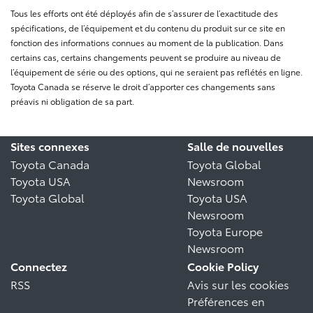
Tous les efforts ont été déployés afin de s’assurer de l’exactitude des
spécifications, de l’équipement et du contenu du produit sur ce site en
fonction des informations connues au moment de la publication. Dans
certains cas, certains changements peuvent se produire au niveau de
l’équipement de série ou des options, qui ne seraient pas reflétés en ligne.
Toyota Canada se réserve le droit d’apporter ces changements sans
préavis ni obligation de sa part.
Sites connexes
Salle de nouvelles
Toyota Canada
Toyota Global
Toyota USA
Newsroom
Toyota Global
Toyota USA
Newsroom
Toyota Europe
Newsroom
Connectez
Cookie Policy
RSS
Avis sur les cookies
Préférences en