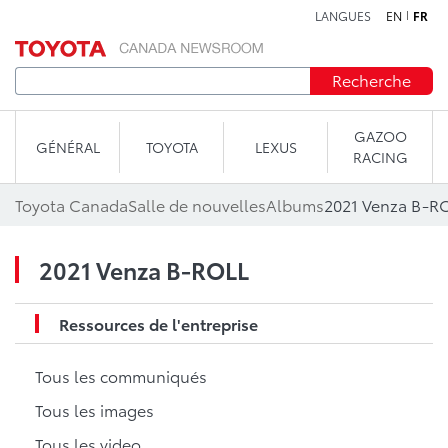
LANGUES
EN
FR
Aller au contenu
Recherche
GAZOO
GÉNÉRAL
TOYOTA
LEXUS
RACING
Toyota Canada
Salle de nouvelles
Albums
2021 Venza B-R
2021 Venza B-ROLL
Ressources de l'entreprise
Tous les communiqués
Tous les images
Tous les video