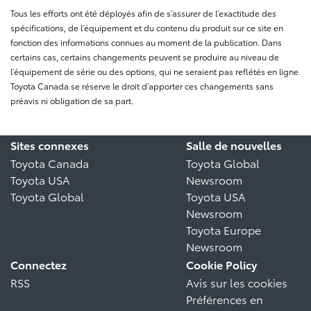
Tous les efforts ont été déployés afin de s’assurer de l’exactitude des
spécifications, de l’équipement et du contenu du produit sur ce site en
fonction des informations connues au moment de la publication. Dans
certains cas, certains changements peuvent se produire au niveau de
l’équipement de série ou des options, qui ne seraient pas reflétés en ligne.
Toyota Canada se réserve le droit d’apporter ces changements sans
préavis ni obligation de sa part.
Sites connexes
Salle de nouvelles
Toyota Canada
Toyota Global
Toyota USA
Newsroom
Toyota Global
Toyota USA
Newsroom
Toyota Europe
Newsroom
Connectez
Cookie Policy
RSS
Avis sur les cookies
Préférences en