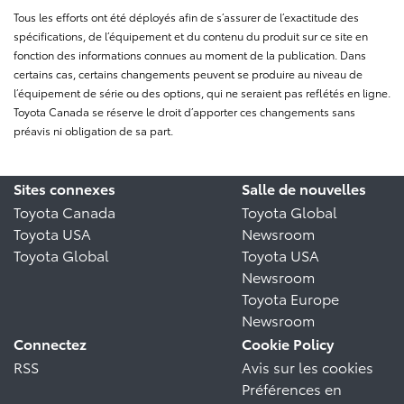
Tous les efforts ont été déployés afin de s’assurer de l’exactitude des
spécifications, de l’équipement et du contenu du produit sur ce site en
fonction des informations connues au moment de la publication. Dans
certains cas, certains changements peuvent se produire au niveau de
l’équipement de série ou des options, qui ne seraient pas reflétés en ligne.
Toyota Canada se réserve le droit d’apporter ces changements sans
préavis ni obligation de sa part.
Sites connexes
Salle de nouvelles
Toyota Canada
Toyota Global
Toyota USA
Newsroom
Toyota Global
Toyota USA
Newsroom
Toyota Europe
Newsroom
Connectez
Cookie Policy
RSS
Avis sur les cookies
Préférences en