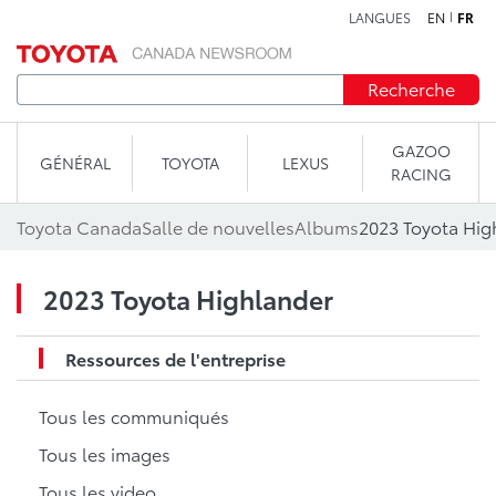
LANGUES
EN
FR
Aller au contenu
Recherche
GAZOO
GÉNÉRAL
TOYOTA
LEXUS
RACING
Toyota Canada
Salle de nouvelles
Albums
2023 Toyota Hig
2023 Toyota Highlander
Ressources de l'entreprise
Tous les communiqués
Tous les images
Tous les video