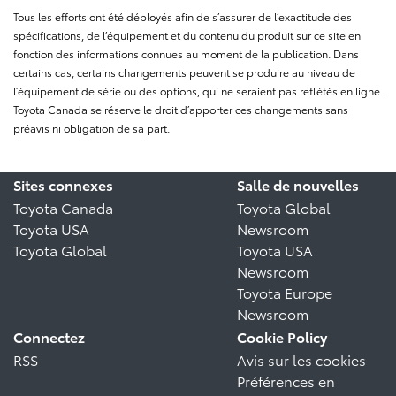
Tous les efforts ont été déployés afin de s’assurer de l’exactitude des
spécifications, de l’équipement et du contenu du produit sur ce site en
fonction des informations connues au moment de la publication. Dans
certains cas, certains changements peuvent se produire au niveau de
l’équipement de série ou des options, qui ne seraient pas reflétés en ligne.
Toyota Canada se réserve le droit d’apporter ces changements sans
préavis ni obligation de sa part.
Sites connexes
Salle de nouvelles
Toyota Canada
Toyota Global
Toyota USA
Newsroom
Toyota Global
Toyota USA
Newsroom
Toyota Europe
Newsroom
Connectez
Cookie Policy
RSS
Avis sur les cookies
Préférences en