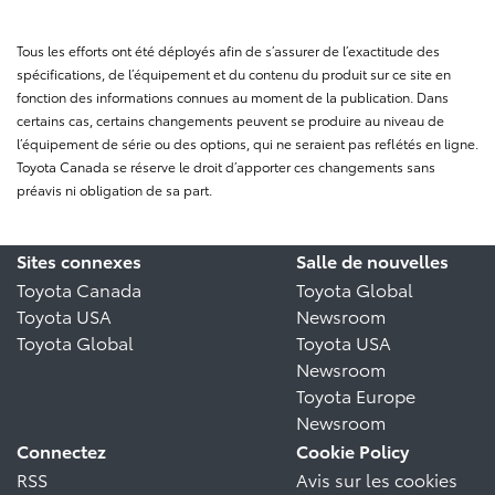
Tous les efforts ont été déployés afin de s’assurer de l’exactitude des
spécifications, de l’équipement et du contenu du produit sur ce site en
fonction des informations connues au moment de la publication. Dans
certains cas, certains changements peuvent se produire au niveau de
l’équipement de série ou des options, qui ne seraient pas reflétés en ligne.
Toyota Canada se réserve le droit d’apporter ces changements sans
préavis ni obligation de sa part.
Sites connexes
Salle de nouvelles
Toyota Canada
Toyota Global
Toyota USA
Newsroom
Toyota Global
Toyota USA
Newsroom
Toyota Europe
Newsroom
Connectez
Cookie Policy
RSS
Avis sur les cookies