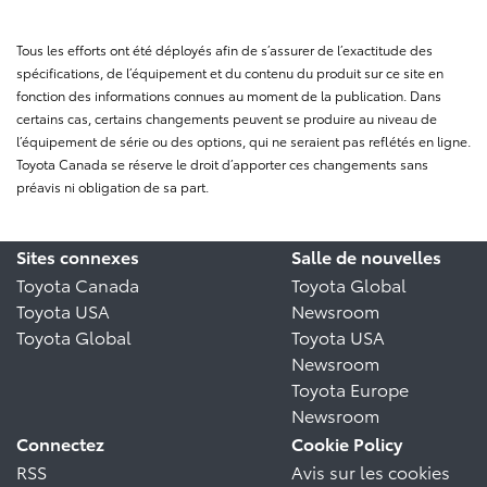
Tous les efforts ont été déployés afin de s’assurer de l’exactitude des
spécifications, de l’équipement et du contenu du produit sur ce site en
fonction des informations connues au moment de la publication. Dans
certains cas, certains changements peuvent se produire au niveau de
l’équipement de série ou des options, qui ne seraient pas reflétés en ligne.
Toyota Canada se réserve le droit d’apporter ces changements sans
préavis ni obligation de sa part.
Sites connexes
Salle de nouvelles
Toyota Canada
Toyota Global
Toyota USA
Newsroom
Toyota Global
Toyota USA
Newsroom
Toyota Europe
Newsroom
Connectez
Cookie Policy
RSS
Avis sur les cookies