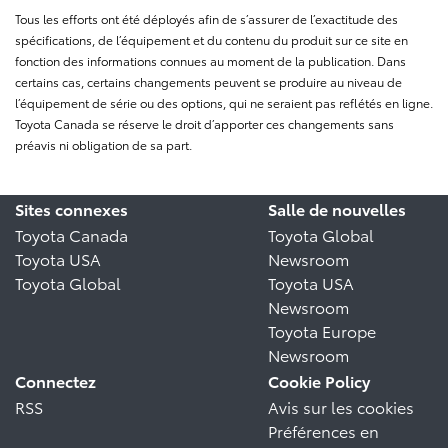
Tous les efforts ont été déployés afin de s’assurer de l’exactitude des
spécifications, de l’équipement et du contenu du produit sur ce site en
fonction des informations connues au moment de la publication. Dans
certains cas, certains changements peuvent se produire au niveau de
l’équipement de série ou des options, qui ne seraient pas reflétés en ligne.
Toyota Canada se réserve le droit d’apporter ces changements sans
préavis ni obligation de sa part.
Sites connexes
Salle de nouvelles
Toyota Canada
Toyota Global
Toyota USA
Newsroom
Toyota Global
Toyota USA
Newsroom
Toyota Europe
Newsroom
Connectez
Cookie Policy
RSS
Avis sur les cookies
Préférences en