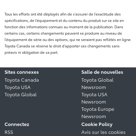
Tous les efforts ont été déployés afin de s’assurer de l’exactitude des
spécifications, de l’équipement et du contenu du produit sur ce site en
fonction des informations connues au moment de la publication. Dans
certains cas, certains changements peuvent se produire au niveau de
l’équipement de série ou des options, qui ne seraient pas reflétés en ligne.
Toyota Canada se réserve le droit d’apporter ces changements sans
préavis ni obligation de sa part.
Sites connexes
Salle de nouvelles
Toyota Canada
Toyota Global
Toyota USA
Newsroom
Toyota Global
Toyota USA
Newsroom
Toyota Europe
Newsroom
Connectez
Cookie Policy
RSS
Avis sur les cookies