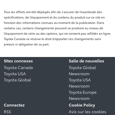
Tous les efforts ont été déployés afin de s’assurer de l’exactitude des
spécifications, de l’équipement et du contenu du produit sur ce site en
fonction des informations connues au moment de la publication. Dans
certains cas, certains changements peuvent se produire au niveau de
l’équipement de série ou des options, qui ne seraient pas reflétés en ligne.
Toyota Canada se réserve le droit d’apporter ces changements sans
préavis ni obligation de sa part.
Sites connexes
Salle de nouvelles
Toyota Canada
Toyota Global
Toyota USA
Newsroom
Toyota Global
Toyota USA
Newsroom
Toyota Europe
Newsroom
Connectez
Cookie Policy
RSS
Avis sur les cookies