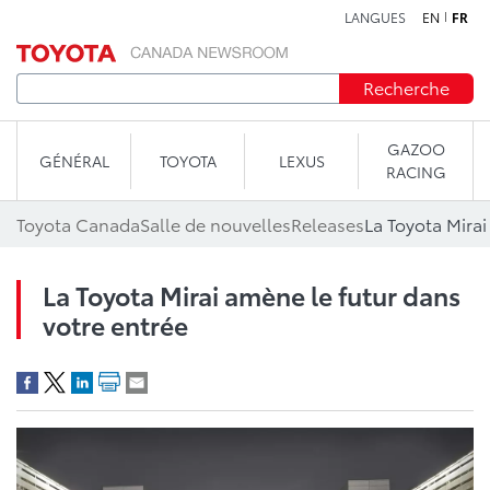
LANGUES
EN
FR
Aller au contenu
Recherche
GAZOO
GÉNÉRAL
TOYOTA
LEXUS
RACING
Toyota Canada
Salle de nouvelles
Releases
La Toyota Mirai
La Toyota Mirai amène le futur dans
votre entrée