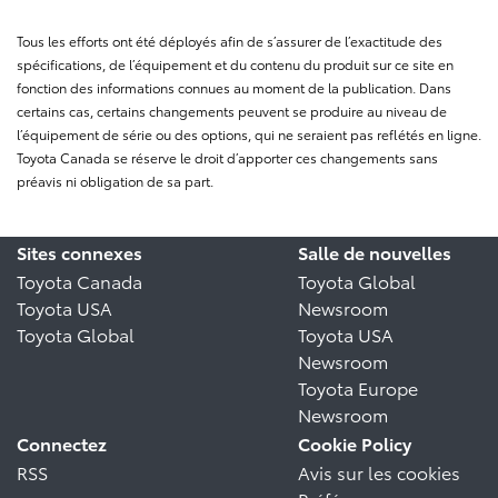
Tous les efforts ont été déployés afin de s’assurer de l’exactitude des
spécifications, de l’équipement et du contenu du produit sur ce site en
fonction des informations connues au moment de la publication. Dans
certains cas, certains changements peuvent se produire au niveau de
l’équipement de série ou des options, qui ne seraient pas reflétés en ligne.
Toyota Canada se réserve le droit d’apporter ces changements sans
préavis ni obligation de sa part.
Sites connexes
Salle de nouvelles
Toyota Canada
Toyota Global
Toyota USA
Newsroom
Toyota Global
Toyota USA
Newsroom
Toyota Europe
Newsroom
Connectez
Cookie Policy
RSS
Avis sur les cookies