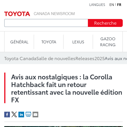
LANGUES
EN
FR
Aller au contenu
Recherche
GAZOO
GÉNÉRAL
TOYOTA
LEXUS
RACING
Toyota Canada
Salle de nouvelles
Releases
2025
Avis aux nostalgiques : la Corolla
Hatchback fait un retour
retentissant avec la nouvelle édition
FX