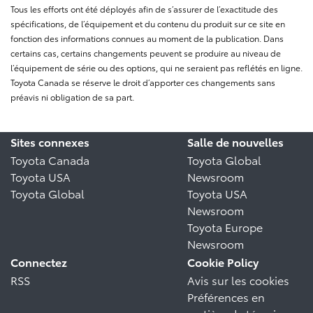
Tous les efforts ont été déployés afin de s’assurer de l’exactitude des
spécifications, de l’équipement et du contenu du produit sur ce site en
fonction des informations connues au moment de la publication. Dans
certains cas, certains changements peuvent se produire au niveau de
l’équipement de série ou des options, qui ne seraient pas reflétés en ligne.
Toyota Canada se réserve le droit d’apporter ces changements sans
préavis ni obligation de sa part.
Sites connexes
Salle de nouvelles
Toyota Canada
Toyota Global
Toyota USA
Newsroom
Toyota Global
Toyota USA
Newsroom
Toyota Europe
Newsroom
Connectez
Cookie Policy
RSS
Avis sur les cookies
Préférences en