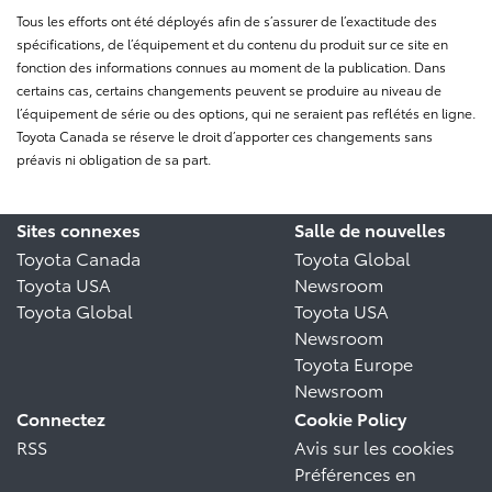
Tous les efforts ont été déployés afin de s’assurer de l’exactitude des
spécifications, de l’équipement et du contenu du produit sur ce site en
fonction des informations connues au moment de la publication. Dans
certains cas, certains changements peuvent se produire au niveau de
l’équipement de série ou des options, qui ne seraient pas reflétés en ligne.
Toyota Canada se réserve le droit d’apporter ces changements sans
préavis ni obligation de sa part.
Sites connexes
Salle de nouvelles
Toyota Canada
Toyota Global
Toyota USA
Newsroom
Toyota Global
Toyota USA
Newsroom
Toyota Europe
Newsroom
Connectez
Cookie Policy
RSS
Avis sur les cookies
Préférences en