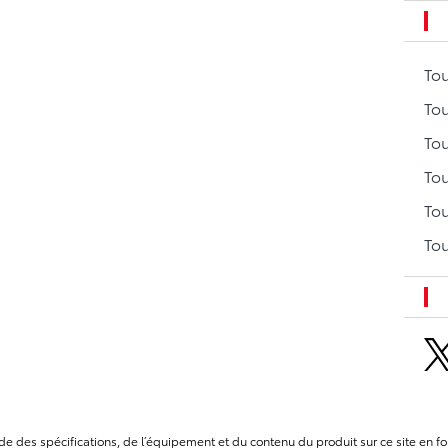
To
Tou
Tou
Tou
Tou
Tou
itude des spécifications, de l’équipement et du contenu du produit sur ce site e