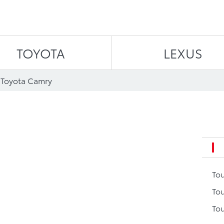
Aller au contenu
TOYOTA
LEXUS
 Toyota Camry
To
Tou
Tou