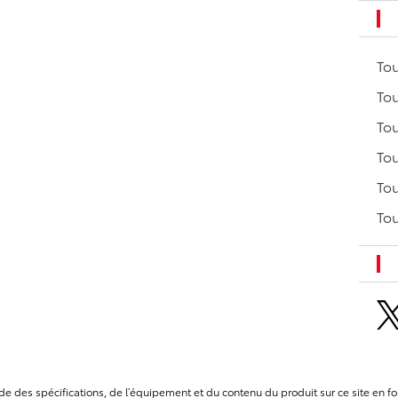
To
Tou
Tou
Tou
Tou
Tou
itude des spécifications, de l’équipement et du contenu du produit sur ce site e