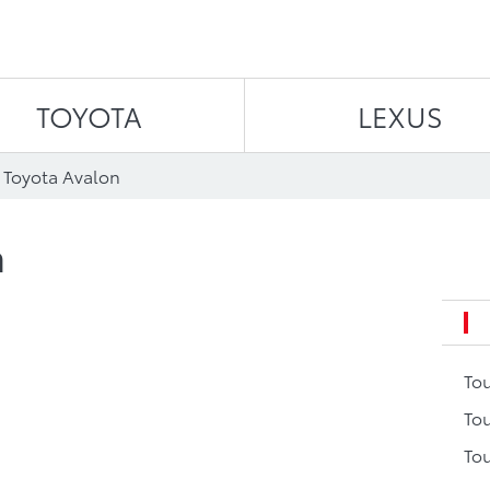
Aller au contenu
TOYOTA
LEXUS
 Toyota Avalon
n
To
Tou
Tou