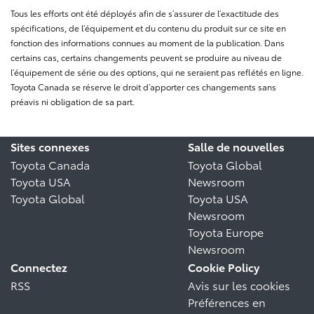
Tous les efforts ont été déployés afin de s’assurer de l’exactitude des
spécifications, de l’équipement et du contenu du produit sur ce site en
fonction des informations connues au moment de la publication. Dans
certains cas, certains changements peuvent se produire au niveau de
l’équipement de série ou des options, qui ne seraient pas reflétés en ligne.
Toyota Canada se réserve le droit d’apporter ces changements sans
préavis ni obligation de sa part.
Sites connexes
Salle de nouvelles
Toyota Canada
Toyota Global
Toyota USA
Newsroom
Toyota Global
Toyota USA
Newsroom
Toyota Europe
Newsroom
Connectez
Cookie Policy
RSS
Avis sur les cookies
Préférences en