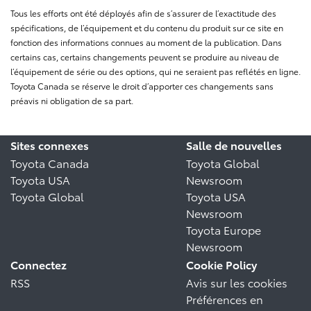
Tous les efforts ont été déployés afin de s’assurer de l’exactitude des
spécifications, de l’équipement et du contenu du produit sur ce site en
fonction des informations connues au moment de la publication. Dans
certains cas, certains changements peuvent se produire au niveau de
l’équipement de série ou des options, qui ne seraient pas reflétés en ligne.
Toyota Canada se réserve le droit d’apporter ces changements sans
préavis ni obligation de sa part.
Sites connexes
Salle de nouvelles
Toyota Canada
Toyota Global
Toyota USA
Newsroom
Toyota Global
Toyota USA
Newsroom
Toyota Europe
Newsroom
Connectez
Cookie Policy
RSS
Avis sur les cookies
Préférences en