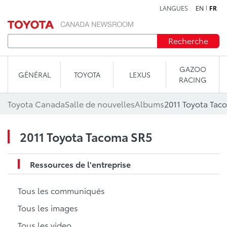
LANGUES
EN
FR
Aller au contenu
Recherche
GAZOO
GÉNÉRAL
TOYOTA
LEXUS
RACING
Toyota Canada
Salle de nouvelles
Albums
2011 Toyota Tac
2011 Toyota Tacoma SR5
Ressources de l'entreprise
Tous les communiqués
Tous les images
Tous les video