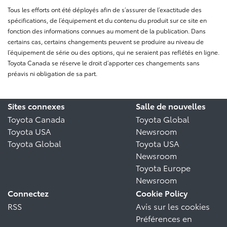
Tous les efforts ont été déployés afin de s’assurer de l’exactitude des
spécifications, de l’équipement et du contenu du produit sur ce site en
fonction des informations connues au moment de la publication. Dans
certains cas, certains changements peuvent se produire au niveau de
l’équipement de série ou des options, qui ne seraient pas reflétés en ligne.
Toyota Canada se réserve le droit d’apporter ces changements sans
préavis ni obligation de sa part.
Sites connexes
Salle de nouvelles
Toyota Canada
Toyota Global
Toyota USA
Newsroom
Toyota Global
Toyota USA
Newsroom
Toyota Europe
Newsroom
Connectez
Cookie Policy
RSS
Avis sur les cookies
Préférences en