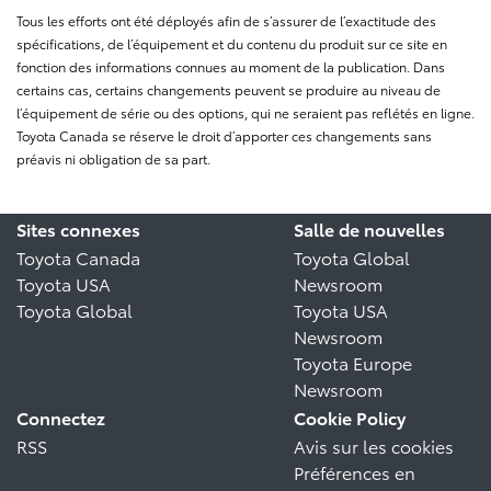
Tous les efforts ont été déployés afin de s’assurer de l’exactitude des
spécifications, de l’équipement et du contenu du produit sur ce site en
fonction des informations connues au moment de la publication. Dans
certains cas, certains changements peuvent se produire au niveau de
l’équipement de série ou des options, qui ne seraient pas reflétés en ligne.
Toyota Canada se réserve le droit d’apporter ces changements sans
préavis ni obligation de sa part.
Sites connexes
Salle de nouvelles
Toyota Canada
Toyota Global
Toyota USA
Newsroom
Toyota Global
Toyota USA
Newsroom
Toyota Europe
Newsroom
Connectez
Cookie Policy
RSS
Avis sur les cookies
Préférences en