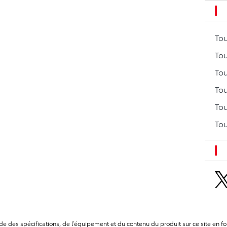
To
Tou
Tou
Tou
Tou
Tou
itude des spécifications, de l’équipement et du contenu du produit sur ce site e