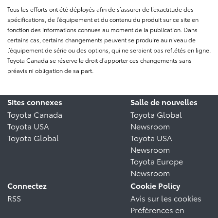
Tous les efforts ont été déployés afin de s’assurer de l’exactitude des
spécifications, de l’équipement et du contenu du produit sur ce site en
fonction des informations connues au moment de la publication. Dans
certains cas, certains changements peuvent se produire au niveau de
l’équipement de série ou des options, qui ne seraient pas reflétés en ligne.
Toyota Canada se réserve le droit d’apporter ces changements sans
préavis ni obligation de sa part.
Sites connexes
Salle de nouvelles
Toyota Canada
Toyota Global
Toyota USA
Newsroom
Toyota Global
Toyota USA
Newsroom
Toyota Europe
Newsroom
Connectez
Cookie Policy
RSS
Avis sur les cookies
Préférences en