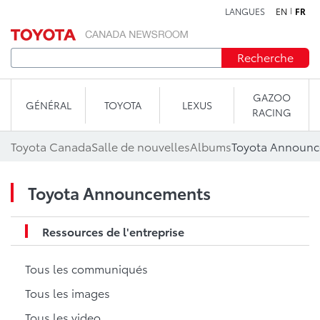
LANGUES
EN
FR
Aller au contenu
Recherche
GAZOO
GÉNÉRAL
TOYOTA
LEXUS
RACING
Toyota Canada
Salle de nouvelles
Albums
Toyota Announ
Toyota Announcements
Ressources de l'entreprise
Tous les communiqués
Tous les images
Tous les video