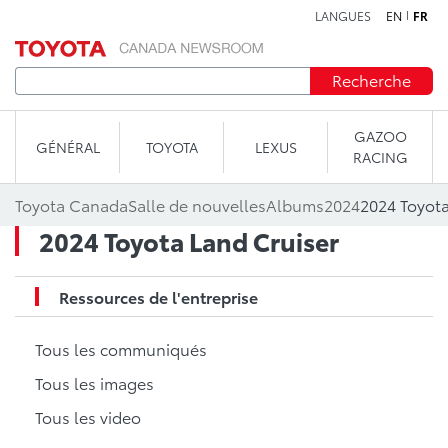
LANGUES
EN
FR
Aller au contenu
Recherche
GAZOO
GÉNÉRAL
TOYOTA
LEXUS
RACING
Toyota Canada
Salle de nouvelles
Albums
2024
2024 Toyota
2024 Toyota Land Cruiser
Ressources de l'entreprise
Tous les communiqués
Tous les images
Tous les video