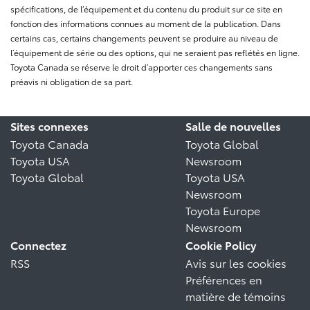
spécifications, de l’équipement et du contenu du produit sur ce site en
fonction des informations connues au moment de la publication. Dans
certains cas, certains changements peuvent se produire au niveau de
l’équipement de série ou des options, qui ne seraient pas reflétés en ligne.
Toyota Canada se réserve le droit d’apporter ces changements sans
préavis ni obligation de sa part.
Sites connexes
Salle de nouvelles
Toyota Canada
Toyota Global
Toyota USA
Newsroom
Toyota Global
Toyota USA
Newsroom
Toyota Europe
Newsroom
Connectez
Cookie Policy
RSS
Avis sur les cookies
Préférences en
matière de témoins