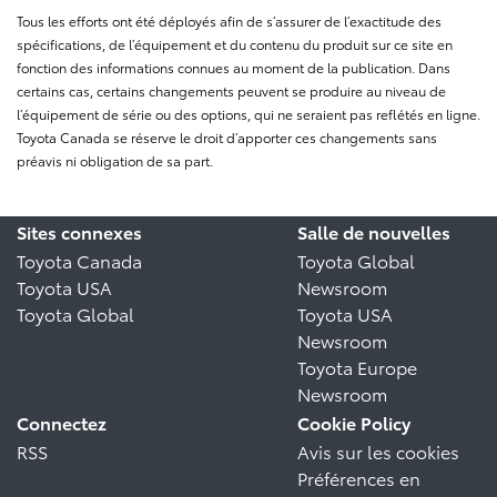
Tous les efforts ont été déployés afin de s’assurer de l’exactitude des
spécifications, de l’équipement et du contenu du produit sur ce site en
fonction des informations connues au moment de la publication. Dans
certains cas, certains changements peuvent se produire au niveau de
l’équipement de série ou des options, qui ne seraient pas reflétés en ligne.
Toyota Canada se réserve le droit d’apporter ces changements sans
préavis ni obligation de sa part.
Sites connexes
Salle de nouvelles
Toyota Canada
Toyota Global
Toyota USA
Newsroom
Toyota Global
Toyota USA
Newsroom
Toyota Europe
Newsroom
Connectez
Cookie Policy
RSS
Avis sur les cookies
Préférences en