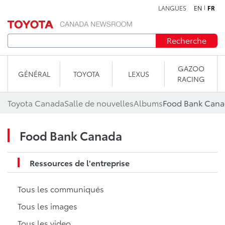
LANGUES
EN
FR
Aller au contenu
Recherche
GAZOO
GÉNÉRAL
TOYOTA
LEXUS
RACING
Toyota Canada
Salle de nouvelles
Albums
Food Bank Can
Food Bank Canada
Ressources de l'entreprise
Tous les communiqués
Tous les images
Tous les video