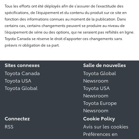
Tous les efforts ont été déployés afin de s’assurer de l’exactitude des
spécifications, de l’équipement et du contenu du produit sur ce site en
fonction des informations connues au moment de la publication. Dans
certains cas, certains changements peuvent se produire au niveau de
l’équipement de série ou des options, qui ne seraient pas reflétés en ligne.
Toyota Canada se réserve le droit d’apporter ces changements sans
préavis ni obligation de sa part.
Sites connexes
Salle de nouvelles
Toyota Canada
Toyota Global
Toyota USA
Newsroom
Toyota Global
Toyota USA
Newsroom
Toyota Europe
Newsroom
Connectez
Cookie Policy
RSS
Avis sur les cookies
Préférences en