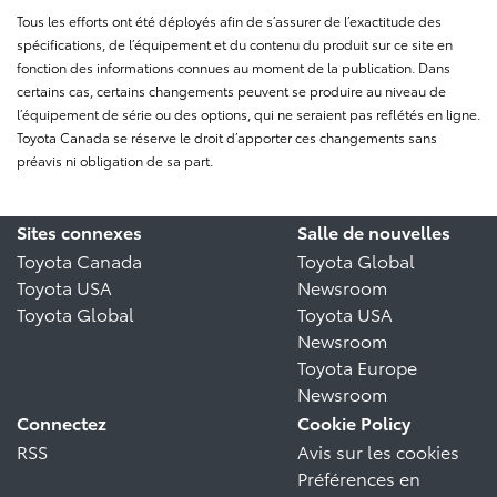
Tous les efforts ont été déployés afin de s’assurer de l’exactitude des
spécifications, de l’équipement et du contenu du produit sur ce site en
fonction des informations connues au moment de la publication. Dans
certains cas, certains changements peuvent se produire au niveau de
l’équipement de série ou des options, qui ne seraient pas reflétés en ligne.
Toyota Canada se réserve le droit d’apporter ces changements sans
préavis ni obligation de sa part.
Sites connexes
Salle de nouvelles
Toyota Canada
Toyota Global
Toyota USA
Newsroom
Toyota Global
Toyota USA
Newsroom
Toyota Europe
Newsroom
Connectez
Cookie Policy
RSS
Avis sur les cookies
Préférences en