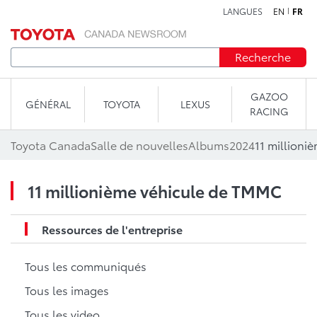
LANGUES
EN
FR
Aller au contenu
Recherche
GAZOO
GÉNÉRAL
TOYOTA
LEXUS
RACING
Toyota Canada
Salle de nouvelles
Albums
2024
11 millioni
11 millionième véhicule de TMMC
Ressources de l'entreprise
Tous les communiqués
Tous les images
Tous les video